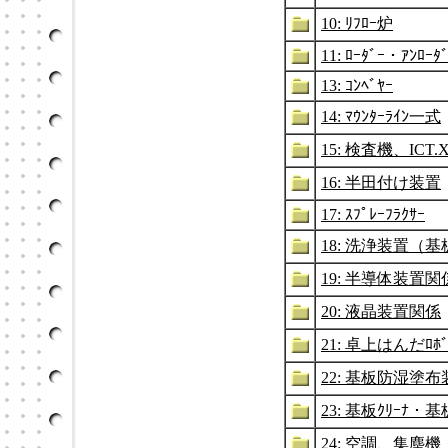
10: ﾘﾌﾛｰ炉
11: ﾛｰﾀﾞｰ・ｱﾝﾛｰﾀ
13: ｺﾝﾍﾞﾔｰ
14: ﾏｳﾝﾀｰﾗｲﾝ一式
15: 検査機、ICT
16: 半田付け装置
17: ｽﾌﾟﾚｰﾌﾗｸｻｰ
18: 洗浄装置（基
19: 半導体装置関
20: 液晶装置関係
21: 卓上はんだﾛﾎﾞ
22: 基板防湿塗布
23: 基板ｸﾘｰﾅ・
24: 空調、集