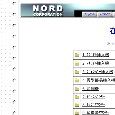
20
1: ﾗｼﾞｱﾙ挿入機
2: ｱｷｼｬﾙ挿入機
3: ｼﾞｬﾝﾊﾟｰ挿入機
4: 異型部品挿入
6: 印刷機
7: ﾃﾞｨｽﾍﾟﾝｻｰ
8: ﾁｯﾌﾟﾏｳﾝﾀｰ
9: 多機能ﾏｳﾝﾀｰ