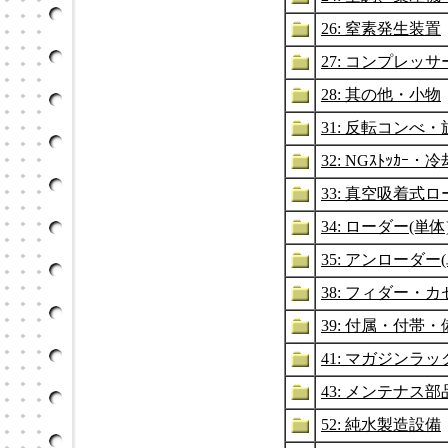
26: 窒素発生装置
27: コンプレッ
28: 其の他・小物
31: 反転コンべ・旋
32: NGｽﾄｯｶ
33: 真空吸着式
34: ローダー(単体
35: アンローダー
38: フィダー・
39: 付属・付帯
41: マガジンラッ
43: メンテナス
52: 純水製造設備