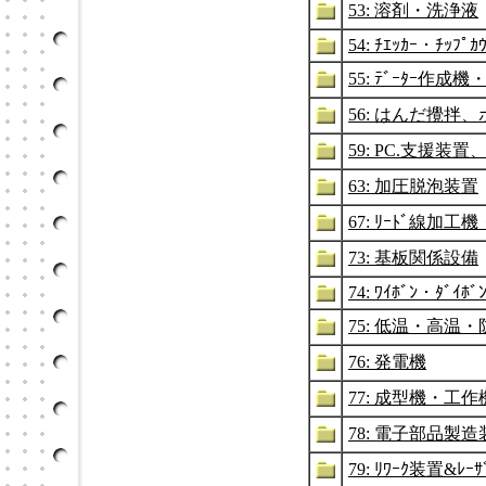
53: 溶剤・洗浄液
54: ﾁｴｯｶｰ・ﾁｯﾌ
55: ﾃﾞｰﾀｰ作成機・
56: はんだ攪拌
59: PC.支援装
63: 加圧脱泡装置
67: ﾘｰﾄﾞ線加
73: 基板関係設備
74: ﾜｲﾎﾞﾝ・ﾀﾞｲﾎﾞ
75: 低温・高温
76: 発電機
77: 成型機・工
78: 電子部品製造
79: ﾘﾜｰｸ装置&ﾚｰｻ