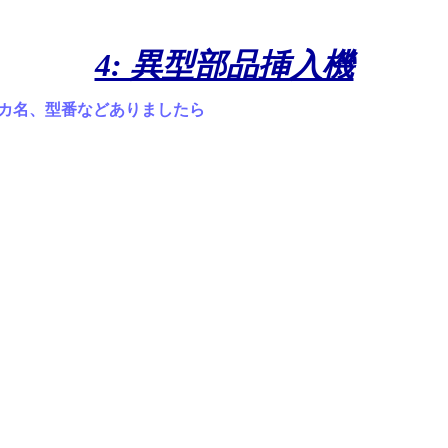
4: 異型部品挿入機
カ名、型番などありましたら