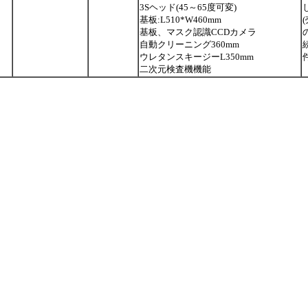
3Sヘッド(45～65度可変)
基板:L510*W460mm
基板、マスク認識CCDカメラ
自動クリーニング360mm
ウレタンスキージーL350mm
二次元検査機機能