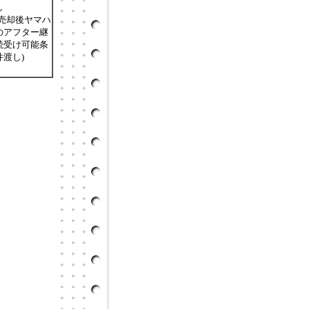
し
(売却後ヤマハ
のアフター継
続受け可能条
件渡し)