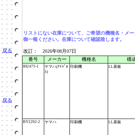
リストにない在庫について、ご希望の機種名・メー
御一報ください。在庫について確認致します。
戻る
改訂： 2026年08月07日
番号
メーカー
機種名
構成
IH2475-1
ヤマハ(ｱｲﾊﾟﾙ
印刷機
LL基板
ｽ)
戻る
BY2292-2
ヤマハ
印刷機
LL基板