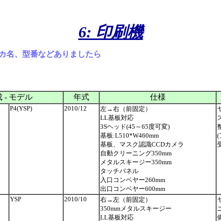
6: 印刷機
カ名、型番などありましたら
 - モデル
年式
仕様
P4(YSP)
2010/12
左→右（前固定）
LL基板対応
3Sヘッド(45～65度可変)
基板:L510*W460mm
基板、マスク認識CCDカメラ
自動クリーニング350mm
メタルスキージー350mm
タッチパネル
入口コンベヤー260mm
出口コンベヤー600mm
YSP
2010/10
右→左（前固定）
350mmメタルスキージー
LL基板対応