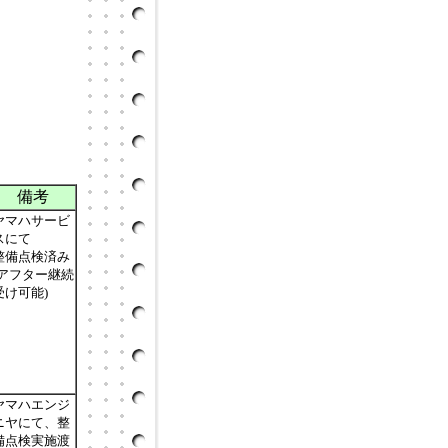
備考
ヤマハサービ
スにて
整備点検済み
(アフター継続
受け可能)
ヤマハエンジ
ニヤにて、整
備点検実施渡